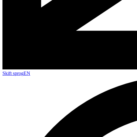
Skift sprog
EN